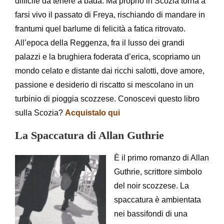
difficile da tenere a bada. Ma proprio in Scozia torna a
farsi vivo il passato di Freya, rischiando di mandare in
frantumi quel barlume di felicità a fatica ritrovato.
All’epoca della Reggenza, fra il lusso dei grandi
palazzi e la brughiera foderata d’erica, scopriamo un
mondo celato e distante dai ricchi salotti, dove amore,
passione e desiderio di riscatto si mescolano in un
turbinio di pioggia scozzese. Conoscevi questo libro
sulla Scozia?
Acquistalo qui
La Spaccatura di Allan Guthrie
È il primo romanzo di Allan
Guthrie, scrittore simbolo
del noir scozzese. La
spaccatura è ambientata
nei bassifondi di una