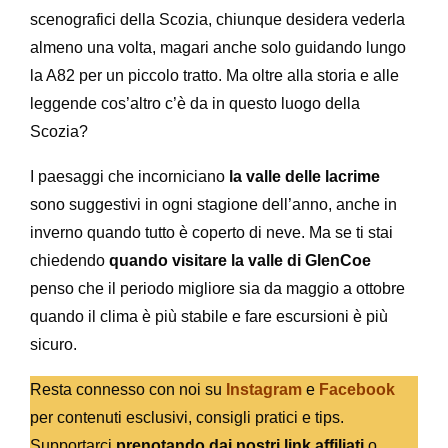
scenografici della Scozia, chiunque desidera vederla
almeno una volta, magari anche solo guidando lungo
la A82 per un piccolo tratto. Ma oltre alla storia e alle
leggende cos’altro c’è da in questo luogo della
Scozia?
I paesaggi che incorniciano
la valle delle lacrime
sono suggestivi in ogni stagione dell’anno, anche in
inverno quando tutto è coperto di neve. Ma se ti stai
chiedendo
quando visitare la valle di GlenCoe
penso che il periodo migliore sia da maggio a ottobre
quando il clima è più stabile e fare escursioni è più
sicuro.
Resta connesso con noi su
Instagram
e
Facebook
per contenuti esclusivi, consigli pratici e tips.
Supportarci
prenotando dai nostri link affiliati
o