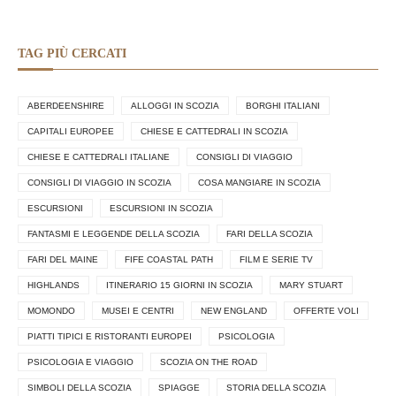
TAG PIÙ CERCATI
ABERDEENSHIRE
ALLOGGI IN SCOZIA
BORGHI ITALIANI
CAPITALI EUROPEE
CHIESE E CATTEDRALI IN SCOZIA
CHIESE E CATTEDRALI ITALIANE
CONSIGLI DI VIAGGIO
CONSIGLI DI VIAGGIO IN SCOZIA
COSA MANGIARE IN SCOZIA
ESCURSIONI
ESCURSIONI IN SCOZIA
FANTASMI E LEGGENDE DELLA SCOZIA
FARI DELLA SCOZIA
FARI DEL MAINE
FIFE COASTAL PATH
FILM E SERIE TV
HIGHLANDS
ITINERARIO 15 GIORNI IN SCOZIA
MARY STUART
MOMONDO
MUSEI E CENTRI
NEW ENGLAND
OFFERTE VOLI
PIATTI TIPICI E RISTORANTI EUROPEI
PSICOLOGIA
PSICOLOGIA E VIAGGIO
SCOZIA ON THE ROAD
SIMBOLI DELLA SCOZIA
SPIAGGE
STORIA DELLA SCOZIA