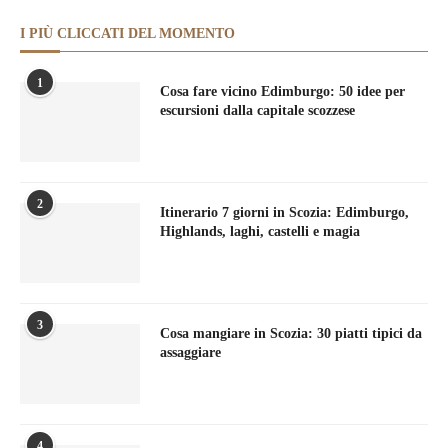
I PIÙ CLICCATI DEL MOMENTO
1
Cosa fare vicino Edimburgo: 50 idee per
escursioni dalla capitale scozzese
2
Itinerario 7 giorni in Scozia: Edimburgo,
Highlands, laghi, castelli e magia
3
Cosa mangiare in Scozia: 30 piatti tipici da
assaggiare
4