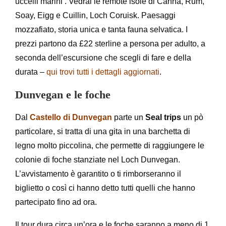
uccelli marini . Vedrai le remote isole di Canna, Rum,
Soay, Eigg e Cuillin, Loch Coruisk. Paesaggi
mozzafiato, storia unica e tanta fauna selvatica. I
prezzi partono da £22 sterline a persona per adulto, a
seconda dell’escursione che scegli di fare e della
durata –
qui trovi tutti i dettagli aggiornati
.
Dunvegan e le foche
Dal
Castello di Dunvegan
parte un
Seal trips
un pò
particolare, si tratta di una gita in una barchetta di
legno molto piccolina, che permette di raggiungere le
colonie di foche stanziate nel Loch Dunvegan.
L’avvistamento è garantito o ti rimborseranno il
biglietto o così ci hanno detto tutti quelli che hanno
partecipato fino ad ora.
Il tour dura circa un’ora e le foche saranno a meno di 1