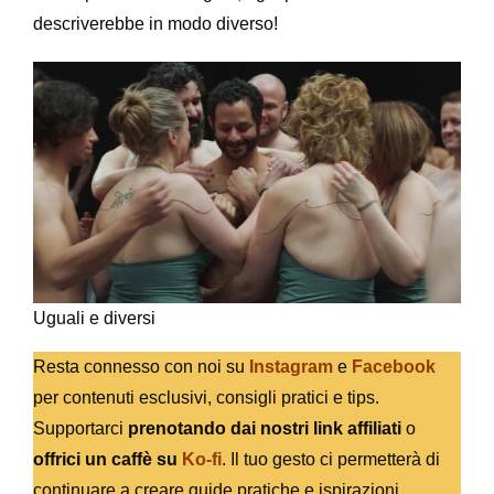
descriverebbe in modo diverso!
Uguali e diversi
Resta connesso con noi su
Instagram
e
Facebook
per contenuti esclusivi, consigli pratici e tips.
Supportarci
prenotando dai nostri link affiliati
o
offrici un caffè su
Ko-fi
. Il tuo gesto ci permetterà di
continuare a creare guide pratiche e ispirazioni