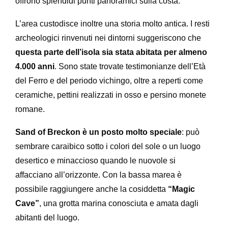
offrono splendidi punti panoramici sulla costa.
L’area custodisce inoltre una storia molto antica. I resti
archeologici rinvenuti nei dintorni suggeriscono che
questa parte dell’isola sia stata abitata per almeno
4.000 anni
. Sono state trovate testimonianze dell’Età
del Ferro e del periodo vichingo, oltre a reperti come
ceramiche, pettini realizzati in osso e persino monete
romane.
Sand of Breckon è un posto molto speciale
: può
sembrare caraibico sotto i colori del sole o un luogo
desertico e minaccioso quando le nuovole si
affacciano all’orizzonte. Con la bassa marea è
possibile raggiungere anche la cosiddetta
“Magic
Cave”
, una grotta marina conosciuta e amata dagli
abitanti del luogo.